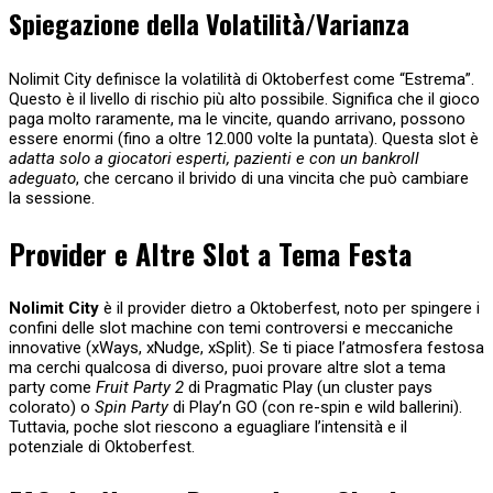
Spiegazione della Volatilità/Varianza
Nolimit City definisce la volatilità di Oktoberfest come “Estrema”.
Questo è il livello di rischio più alto possibile. Significa che il gioco
paga molto raramente, ma le vincite, quando arrivano, possono
essere enormi (fino a oltre 12.000 volte la puntata). Questa slot è
adatta solo a giocatori esperti, pazienti e con un bankroll
adeguato
, che cercano il brivido di una vincita che può cambiare
la sessione.
Provider e Altre Slot a Tema Festa
Nolimit City
è il provider dietro a Oktoberfest, noto per spingere i
confini delle slot machine con temi controversi e meccaniche
innovative (xWays, xNudge, xSplit). Se ti piace l’atmosfera festosa
ma cerchi qualcosa di diverso, puoi provare altre slot a tema
party come
Fruit Party 2
di Pragmatic Play (un cluster pays
colorato) o
Spin Party
di Play’n GO (con re-spin e wild ballerini).
Tuttavia, poche slot riescono a eguagliare l’intensità e il
potenziale di Oktoberfest.