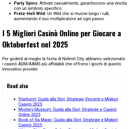
Party Spins:
Attivati casualmente, garantiscono una vincita
con un simbolo specifico.
Pretz-Hell Wild:
Un Wild che si muove lungo i rulli,
aumentando il suo moltiplicatore ad ogni passo.
I 5 Migliori Casinò Online per Giocare a
Oktoberfest nel 2025
Per goderti al meglio la festa di Nolimit City, abbiamo selezionato
i casinò ADM/AAMS più affidabili che offrono i giochi di questo
innovativo provider.
Read also
Starburst: Guida alla Slot, Strategie Vincenti e Migliori
Casinò 2025
Mystery Museum: Guida alla Slot, Strategie e Casinò
Online 2025
Book of Ra Magic: Guida alla Slot, Strategie e Migliori
Casinò 2025