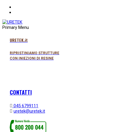
Primary Menu
Ripristiniamo strutture con iniezioni di resine
URETEK.it
URETEK
RIPRISTINIAMO STRUTTURE
CON INIEZIONI DI RESINE
CONTATTI
045 6799111
uretek@uretek.it