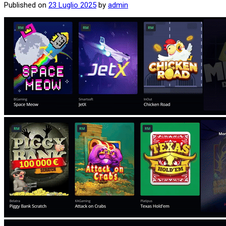
Published on
23 Luglio 2025
by
admin