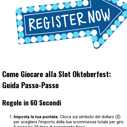
Come Giocare alla Slot Oktoberfest:
Guida Passo-Passo
Regole in 60 Secondi
Imposta la tua puntata:
Clicca sul simbolo del dollaro ($)
per scegliere l’importo della tua scommessa totale per giro.
Il gioco ha 20 linee di pagamento fisse.