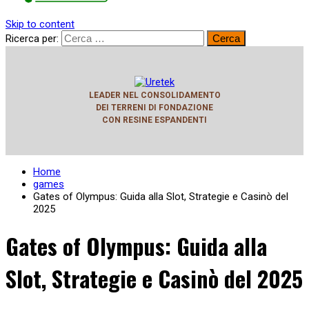
Skip to content
Ricerca per:
LEADER NEL CONSOLIDAMENTO
DEI TERRENI DI FONDAZIONE
CON RESINE ESPANDENTI
Home
games
Gates of Olympus: Guida alla Slot, Strategie e Casinò del
2025
Gates of Olympus: Guida alla
Slot, Strategie e Casinò del 2025