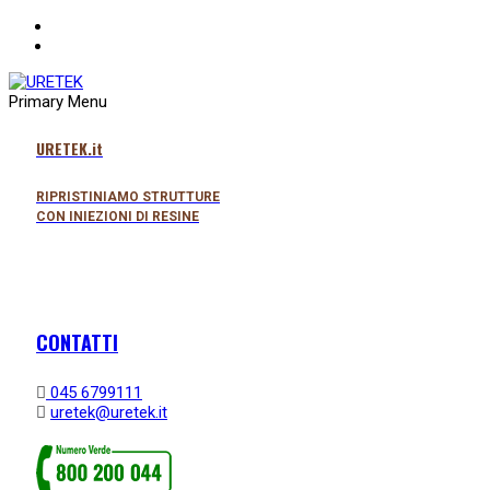
Primary Menu
Ripristiniamo strutture con iniezioni di resine
URETEK.it
URETEK
RIPRISTINIAMO STRUTTURE
CON INIEZIONI DI RESINE
CONTATTI
045 6799111
uretek@uretek.it