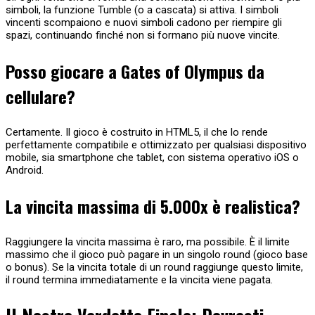
simboli, la funzione Tumble (o a cascata) si attiva. I simboli
vincenti scompaiono e nuovi simboli cadono per riempire gli
spazi, continuando finché non si formano più nuove vincite.
Posso giocare a Gates of Olympus da
cellulare?
Certamente. Il gioco è costruito in HTML5, il che lo rende
perfettamente compatibile e ottimizzato per qualsiasi dispositivo
mobile, sia smartphone che tablet, con sistema operativo iOS o
Android.
La vincita massima di 5.000x è realistica?
Raggiungere la vincita massima è raro, ma possibile. È il limite
massimo che il gioco può pagare in un singolo round (gioco base
o bonus). Se la vincita totale di un round raggiunge questo limite,
il round termina immediatamente e la vincita viene pagata.