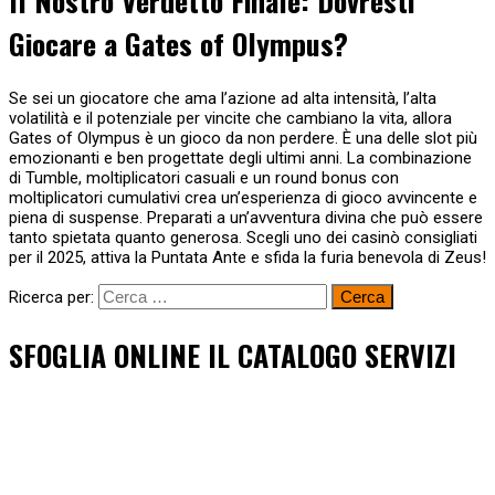
Il Nostro Verdetto Finale: Dovresti
Giocare a Gates of Olympus?
Se sei un giocatore che ama l’azione ad alta intensità, l’alta
volatilità e il potenziale per vincite che cambiano la vita, allora
Gates of Olympus è un gioco da non perdere. È una delle slot più
emozionanti e ben progettate degli ultimi anni. La combinazione
di Tumble, moltiplicatori casuali e un round bonus con
moltiplicatori cumulativi crea un’esperienza di gioco avvincente e
piena di suspense. Preparati a un’avventura divina che può essere
tanto spietata quanto generosa. Scegli uno dei casinò consigliati
per il 2025, attiva la Puntata Ante e sfida la furia benevola di Zeus!
Ricerca per:
SFOGLIA ONLINE IL CATALOGO SERVIZI