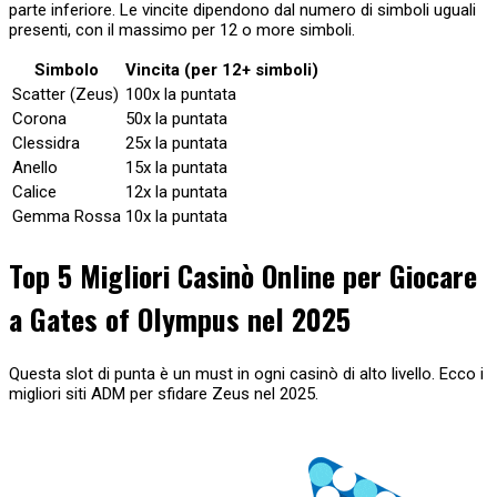
parte inferiore. Le vincite dipendono dal numero di simboli uguali
presenti, con il massimo per 12 o more simboli.
Simbolo
Vincita (per 12+ simboli)
Scatter (Zeus)
100x la puntata
Corona
50x la puntata
Clessidra
25x la puntata
Anello
15x la puntata
Calice
12x la puntata
Gemma Rossa
10x la puntata
Top 5 Migliori Casinò Online per Giocare
a Gates of Olympus nel 2025
Questa slot di punta è un must in ogni casinò di alto livello. Ecco i
migliori siti ADM per sfidare Zeus nel 2025.