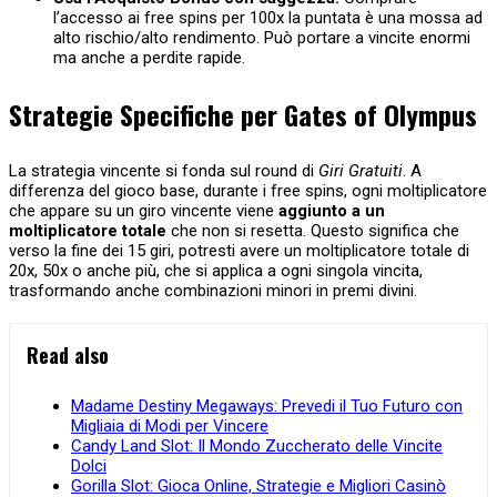
l’accesso ai free spins per 100x la puntata è una mossa ad
alto rischio/alto rendimento. Può portare a vincite enormi
ma anche a perdite rapide.
Strategie Specifiche per Gates of Olympus
La strategia vincente si fonda sul round di
Giri Gratuiti
. A
differenza del gioco base, durante i free spins, ogni moltiplicatore
che appare su un giro vincente viene
aggiunto a un
moltiplicatore totale
che non si resetta. Questo significa che
verso la fine dei 15 giri, potresti avere un moltiplicatore totale di
20x, 50x o anche più, che si applica a ogni singola vincita,
trasformando anche combinazioni minori in premi divini.
Read also
Madame Destiny Megaways: Prevedi il Tuo Futuro con
Migliaia di Modi per Vincere
Candy Land Slot: Il Mondo Zuccherato delle Vincite
Dolci
Gorilla Slot: Gioca Online, Strategie e Migliori Casinò