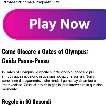
Provider Principale
Pragmatic Play
Come Giocare a Gates of Olympus:
Guida Passo-Passo
In Gates of Olympus, le vincite si ottengono quando 8 o più
simboli uguali appaiono in qualsiasi posizione sui rulli. Non ci
sono linee di pagamento, il che rende il gameplay dinamico e
imprevedibile. Zeus, al lato della griglia, può intervenire in qualsiasi
momento.
Regole in 60 Secondi