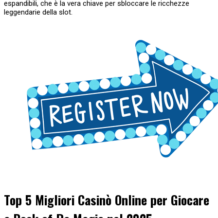
espandibili, che è la vera chiave per sbloccare le ricchezze
leggendarie della slot.
Top 5 Migliori Casinò Online per Giocare