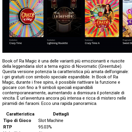
Book of Ra Magic è una delle varianti più emozionanti e riuscite
della leggendaria slot a tema egizio di Novomatic (Greentube).
Questa versione potenzia la caratteristica più amata dell’originale:
i giri gratuiti con simbolo speciale espandibile. In Book of Ra
Magic, durante i free spins, è possibile riattivare la funzione e
giocare con fino a 9 simboli speciali espandibili
contemporaneamente, aumentando a dismisura il potenziale di
vincita. È un’avventura ancora più intensa e ricca di mistero nelle
piramidi dei faraoni. Ecco una rapida panoramica.
Caratteristica
Dettagli
Tipo di Gioco
Slot Machine
RTP
95.03%