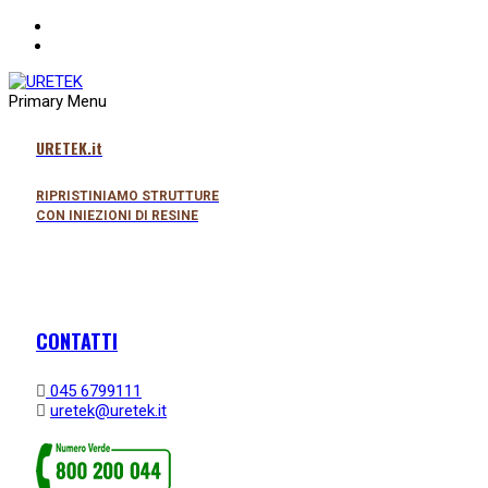
Primary Menu
Ripristiniamo strutture con iniezioni di resine
URETEK.it
URETEK
RIPRISTINIAMO STRUTTURE
CON INIEZIONI DI RESINE
CONTATTI
045 6799111
uretek@uretek.it