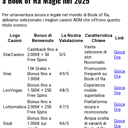
a Book of Ra Magic nel 2025
Per un’avventura sicura e legale nel mondo di Book of Ra,
abbiamo selezionato i migliori casinò ADM che offrono questo
titolo iconico.
Logo
Bonus di
La Nostra
Caratteristica
Link
Casinò
Benvenuto
Valutazione
Chiave
Vasta
Cashback fino a
selezione di
Gioca
StarCasino
2.000€ + 50
5/5
slot
Ora
Free Spins
Novomatic
15€ Gratis +
Promozioni
Gioca
Snai
Bonus fino a
4.9/5
frequenti su
Ora
1.000€
Book of Ra
Bonus fino a
Esperienza
Gioca
LeoVegas
1.500€ + 250
4.8/5
mobile
Ora
Free Spins
superlativa
Bonus fino a
Piattaforma
Gioca
Lottomatica
2.000€ + 250
4.7/5
sicura e
Ora
Free Spins
riconosciuta
Bonus fino a
Ampia scelta
Gioca
Sisal
1.000€ sui
4.6/5
di varianti di
Ora