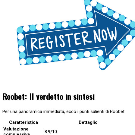
Roobet: Il verdetto in sintesi
Per una panoramica immediata, ecco i punti salienti di Roobet.
Caratteristica
Dettaglio
Valutazione
8.9/10
complessiva