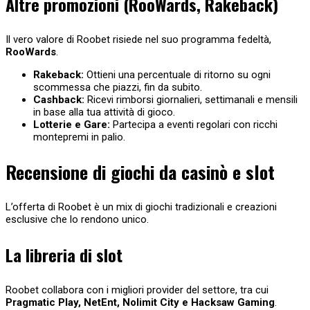
Altre promozioni (RooWards, Rakeback)
Il vero valore di Roobet risiede nel suo programma fedeltà,
RooWards
.
Rakeback:
Ottieni una percentuale di ritorno su ogni
scommessa che piazzi, fin da subito.
Cashback:
Ricevi rimborsi giornalieri, settimanali e mensili
in base alla tua attività di gioco.
Lotterie e Gare:
Partecipa a eventi regolari con ricchi
montepremi in palio.
Recensione di giochi da casinò e slot
L’offerta di Roobet è un mix di giochi tradizionali e creazioni
esclusive che lo rendono unico.
La libreria di slot
Roobet collabora con i migliori provider del settore, tra cui
Pragmatic Play, NetEnt, Nolimit City e Hacksaw Gaming
.