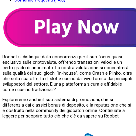
Roobet si distingue dalla concorrenza per il suo focus quasi
esclusivo sulle criptovalute, offrendo transazioni veloci e un
certo grado di anonimato. La nostra valutazione si concentrerà
sulla qualità dei suoi giochi “in-house”, come Crash e Plinko, oltre
che sulla sua offerta di slot e casinò dal vivo fornita dai principali
sviluppatori del settore. È una piattaforma sicura e affidabile
come i casinò tradizionali?
Esploreremo anche il suo sistema di promozioni, che si
differenzia dai classici bonus di deposito, e la reputazione che si
è costruito nella community dei giocatori online. Continuate a
leggere per scoprire tutto ciò che c’è da sapere su Roobet.