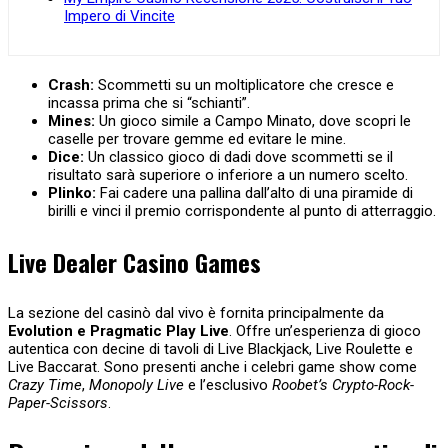
Impero di Vincite
Crash:
Scommetti su un moltiplicatore che cresce e
incassa prima che si “schianti”.
Mines:
Un gioco simile a Campo Minato, dove scopri le
caselle per trovare gemme ed evitare le mine.
Dice:
Un classico gioco di dadi dove scommetti se il
risultato sarà superiore o inferiore a un numero scelto.
Plinko:
Fai cadere una pallina dall’alto di una piramide di
birilli e vinci il premio corrispondente al punto di atterraggio.
Live Dealer Casino Games
La sezione del casinò dal vivo è fornita principalmente da
Evolution e Pragmatic Play Live
. Offre un’esperienza di gioco
autentica con decine di tavoli di Live Blackjack, Live Roulette e
Live Baccarat. Sono presenti anche i celebri game show come
Crazy Time
,
Monopoly Live
e l’esclusivo
Roobet’s Crypto-Rock-
Paper-Scissors
.