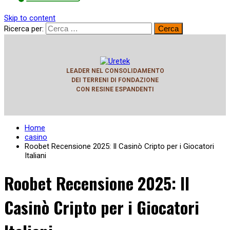
Skip to content
Ricerca per:
LEADER NEL CONSOLIDAMENTO
DEI TERRENI DI FONDAZIONE
CON RESINE ESPANDENTI
Home
casino
Roobet Recensione 2025: Il Casinò Cripto per i Giocatori
Italiani
Roobet Recensione 2025: Il
Casinò Cripto per i Giocatori