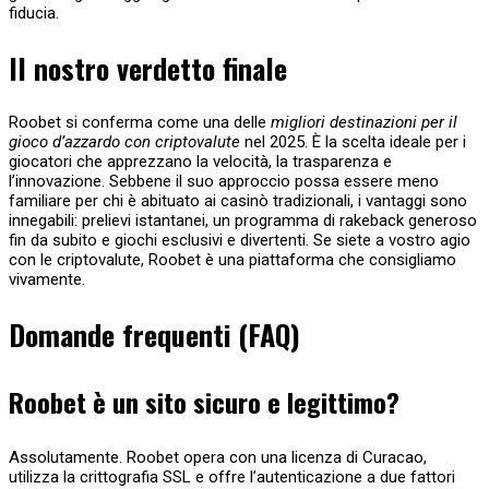
fiducia.
Il nostro verdetto finale
Roobet si conferma come una delle
migliori destinazioni per il
gioco d’azzardo con criptovalute
nel 2025. È la scelta ideale per i
giocatori che apprezzano la velocità, la trasparenza e
l’innovazione. Sebbene il suo approccio possa essere meno
familiare per chi è abituato ai casinò tradizionali, i vantaggi sono
innegabili: prelievi istantanei, un programma di rakeback generoso
fin da subito e giochi esclusivi e divertenti. Se siete a vostro agio
con le criptovalute, Roobet è una piattaforma che consigliamo
vivamente.
Domande frequenti (FAQ)
Roobet è un sito sicuro e legittimo?
Assolutamente. Roobet opera con una licenza di Curacao,
utilizza la crittografia SSL e offre l’autenticazione a due fattori