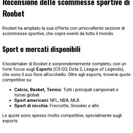
Recensione delle scommesse sportive di
Roobet
Roobet ha ampliato la sua offerta con un’eccellente sezione di
scommesse sportive, che copre eventi da tutto il mondo.
Sport e mercati disponibili
Il bookmaker di Roobet è sorprendentemente completo, con un
forte focus sugli
Esports
(CS:GO, Dota 2, League of Legends),
che sono il suo fiore all’occhiello. Oltre agli esports, troverai quote
competitive su:
Calcio, Basket, Tennis:
Tutti i principali campionati e
tornei globali.
Sport americani:
NFL, NBA, MLB.
Sport di nicchia:
Freccette, Snooker e altri.
Le quote sono spesso molto competitive, specialmente sugli
esports.