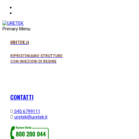
Primary Menu
Ripristiniamo strutture con iniezioni di resine
URETEK.it
URETEK
RIPRISTINIAMO STRUTTURE
CON INIEZIONI DI RESINE
CONTATTI
045 6799111
uretek@uretek.it