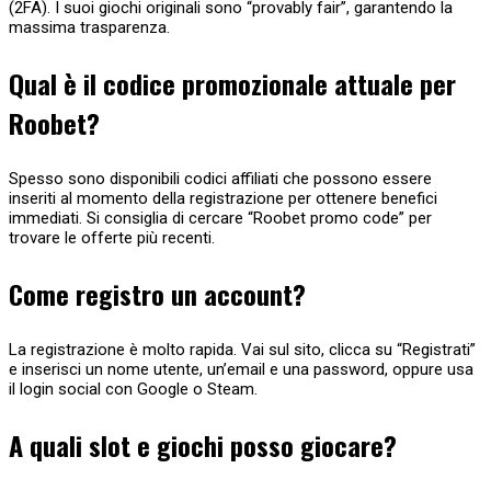
(2FA). I suoi giochi originali sono “provably fair”, garantendo la
massima trasparenza.
Qual è il codice promozionale attuale per
Roobet?
Spesso sono disponibili codici affiliati che possono essere
inseriti al momento della registrazione per ottenere benefici
immediati. Si consiglia di cercare “Roobet promo code” per
trovare le offerte più recenti.
Come registro un account?
La registrazione è molto rapida. Vai sul sito, clicca su “Registrati”
e inserisci un nome utente, un’email e una password, oppure usa
il login social con Google o Steam.
A quali slot e giochi posso giocare?