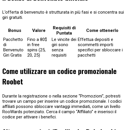
L’offerta di benvenuto è strutturata in più fasi e si concentra sui
giri gratuiti.
Requisiti di
Bonus
Valore
Come ottenerlo
Puntata
Pacchetto
Fino a 80$
Le vincite dei
Effettua depositi e
di
in free
giri sono
scommetti importi
Benvenuto
spins (25,
senza
specifici per sbloccare i
Giri Gratis
20, 25)
requisiti
pacchetti
Come utilizzare un codice promozionale
Roobet
Durante la registrazione o nella sezione “Promozioni”, potresti
trovare un campo per inserire un codice promozionale. I codici
affiliati possono sbloccare vantaggi immediati, come un livello
RooWards potenziato. Cerca il campo “Affiliato” e inserisci il
codice per attivare i benefici.