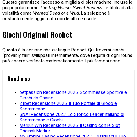
Questo garantisce l’accesso a migliaia di slot machine, incluse le
più popolari come
The Dog House
,
Sweet Bonanza
, e titoli ad alta
volatilità come
Wanted Dead or a Wild
. La selezione è
costantemente aggiornata con le ultime uscite.
Giochi Originali Roobet
Questa è la sezione che distingue Roobet. Qui troverai giochi
“provably fair” sviluppati internamente, dove l’equità di ogni round
può essere verificata matematicamente. I più famosi sono:
Read also
betpassion Recensione 2025: Scommesse Sportive e
Giochi da Casinò
21bet Recensione 2025: Il Tuo Portale di Gioco e
Scommesse
SNAI Recensione 2025: Lo Storico Leader Italiano di
Scommesse e Giochi
Merkur Win Recensione 2025: Il Casinò con le Slot
Originali Merkur
My Empire Casino Recensione 2025: Costruisci il Tuo