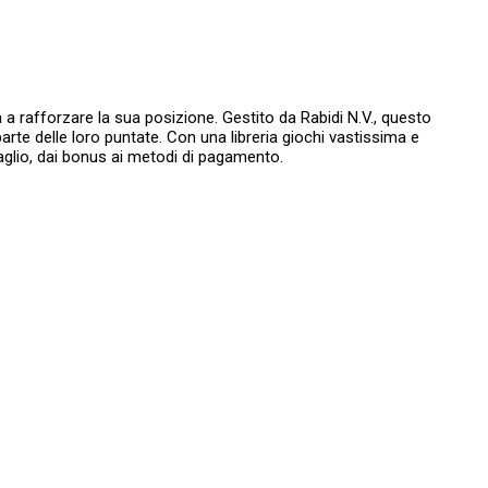
a rafforzare la sua posizione. Gestito da Rabidi N.V., questo
parte delle loro puntate. Con una libreria giochi vastissima e
aglio, dai bonus ai metodi di pagamento.