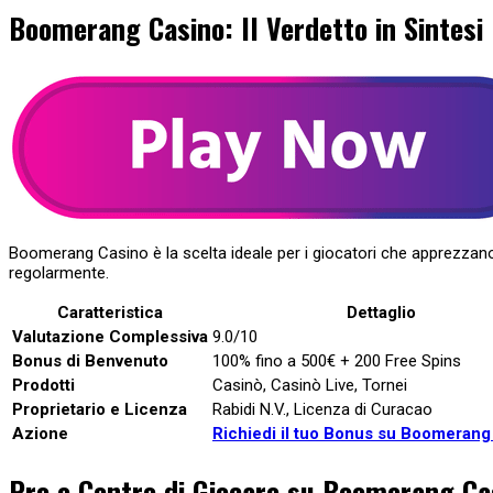
Boomerang Casino: Il Verdetto in Sintesi
Boomerang Casino è la scelta ideale per i giocatori che apprezzano 
regolarmente.
Caratteristica
Dettaglio
Valutazione Complessiva
9.0/10
Bonus di Benvenuto
100% fino a 500€ + 200 Free Spins
Prodotti
Casinò, Casinò Live, Tornei
Proprietario e Licenza
Rabidi N.V., Licenza di Curacao
Azione
Richiedi il tuo Bonus su Boomerang
Pro e Contro di Giocare su Boomerang Ca