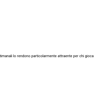
ttimanali lo rendono particolarmente attraente per chi gioca