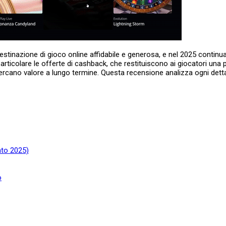
inazione di gioco online affidabile e generosa, e nel 2025 continua 
particolare le offerte di cashback, che restituiscono ai giocatori una 
 cercano valore a lungo termine. Questa recensione analizza ogni dett
ato 2025)
o