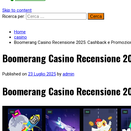
Skip to content
Ricerca per:
Home
casino
Boomerang Casino Recensione 2025: Cashback e Promozio
Boomerang Casino Recensione 20
Published on
23 Luglio 2025
by
admin
Boomerang Casino Recensione 20