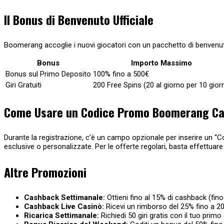
Il Bonus di Benvenuto Ufficiale
Boomerang accoglie i nuovi giocatori con un pacchetto di benvenu
Bonus
Importo Massimo
Bonus sul Primo Deposito
100% fino a 500€
Giri Gratuiti
200 Free Spins (20 al giorno per 10 giorn
Come Usare un Codice Promo Boomerang Ca
Durante la registrazione, c’è un campo opzionale per inserire un “
esclusive o personalizzate. Per le offerte regolari, basta effettuare
Altre Promozioni
Cashback Settimanale:
Ottieni fino al 15% di cashback (fino a
Cashback Live Casinò:
Ricevi un rimborso del 25% fino a 200
Ricarica Settimanale:
Richiedi 50 giri gratis con il tuo prim