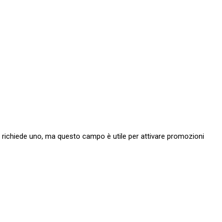
e richiede uno, ma questo campo è utile per attivare promozioni