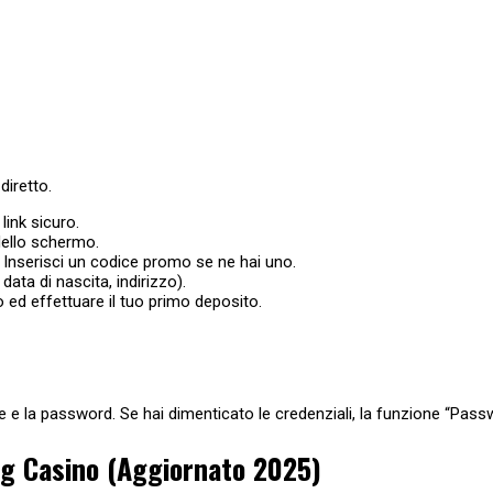
iretto.
link sicuro.
 dello schermo.
. Inserisci un codice promo se ne hai uno.
ata di nascita, indirizzo).
 ed effettuare il tuo primo deposito.
nte e la password. Se hai dimenticato le credenziali, la funzione “Pass
ng Casino (Aggiornato 2025)