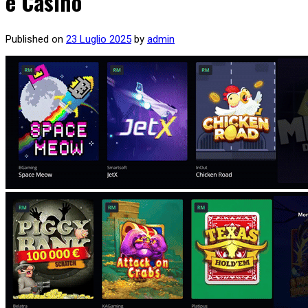
e Casinò
Published on
23 Luglio 2025
by
admin