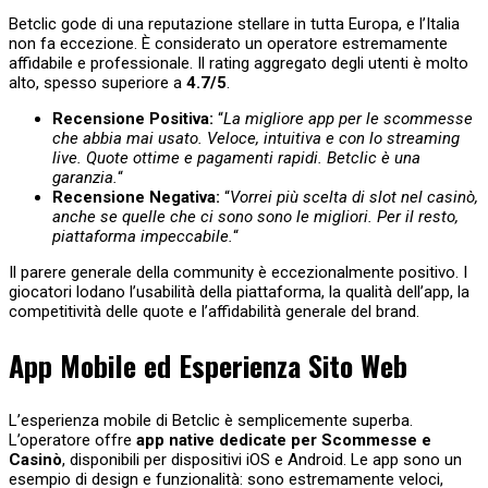
Betclic gode di una reputazione stellare in tutta Europa, e l’Italia
non fa eccezione. È considerato un operatore estremamente
affidabile e professionale. Il rating aggregato degli utenti è molto
alto, spesso superiore a
4.7/5
.
Recensione Positiva:
“
La migliore app per le scommesse
che abbia mai usato. Veloce, intuitiva e con lo streaming
live. Quote ottime e pagamenti rapidi. Betclic è una
garanzia.
“
Recensione Negativa:
“
Vorrei più scelta di slot nel casinò,
anche se quelle che ci sono sono le migliori. Per il resto,
piattaforma impeccabile.
“
Il parere generale della community è eccezionalmente positivo. I
giocatori lodano l’usabilità della piattaforma, la qualità dell’app, la
competitività delle quote e l’affidabilità generale del brand.
App Mobile ed Esperienza Sito Web
L’esperienza mobile di Betclic è semplicemente superba.
L’operatore offre
app native dedicate per Scommesse e
Casinò
, disponibili per dispositivi iOS e Android. Le app sono un
esempio di design e funzionalità: sono estremamente veloci,