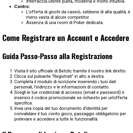
Interfaccia utente pulita, moderna e molto intuitiva.
Contro:
L’offerta di giochi da casinò, sebbene di alta qualità, è
meno vasta di alcuni competitor.
Assenza di una room di Poker dedicata.
Come Registrare un Account e Accedere
Guida Passo-Passo alla Registrazione
Visita il sito ufficiale di Betclic tramite il nostro link diretto.
Clicca sul pulsante “Registrati” in alto a destra.
Completa il modulo di iscrizione inserendo i tuoi dati
personali, l’indirizzo e le informazioni di contatto.
Scegli le tue credenziali di accesso (email e password) e
inserisci il codice promozionale se richiesto per un’offerta
specifica.
Invia una copia del tuo documento d’identità per
convalidare il tuo conto gioco, passaggio obbligatorio per
prelevare e accedere a tutte le funzionalità.