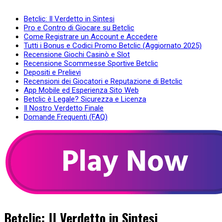
Betclic: Il Verdetto in Sintesi
Pro e Contro di Giocare su Betclic
Come Registrare un Account e Accedere
Tutti i Bonus e Codici Promo Betclic (Aggiornato 2025)
Recensione Giochi Casinò e Slot
Recensione Scommesse Sportive Betclic
Depositi e Prelievi
Recensioni dei Giocatori e Reputazione di Betclic
App Mobile ed Esperienza Sito Web
Betclic è Legale? Sicurezza e Licenza
Il Nostro Verdetto Finale
Domande Frequenti (FAQ)
Betclic: Il Verdetto in Sintesi